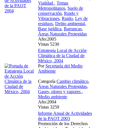
Vialidad
,
Temas
Metropolitanos
,
Suelo de
conservación
,
Ruido y
Vibraciones
,
Ruido
,
Ley de
residuos
,
Delito ambiental
,
Base jurídica
,
Barrancas
,
Áreas Naturales Protegidas
Año:2005
Vistas 5230
Estrategia Local de Acción
Climática de la Ciudad de
México, 2004
Por
Secretaría del Medio
Ambiente
Categoría
Cambio climático
,
Áreas Naturales Protegidas
,
Gases, olores y vapores
,
Medio ambiente
Año:2004
Vistas 3259
Informe Anual de Actividades
de la PAOT 2003
Promoción de los Derechos