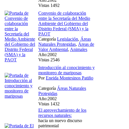
Año:2002
Vistas 1492
Convenio de colaboración
entre la Secretaría del Medio
Ambiente del Gobierno del
Distrito Federal (SMA) y la
PAOT
Categoría
Legislación
,
Áreas
Naturales Protegidas
,
Áreas de
Valor Ambiental
,
Animales
Año:2002
Vistas 2546
Introducción al conocimiento y
monitoreo de mariposas
Por
Eneida Montesinos Patiño
Categoría
Áreas Naturales
Protegidas
Año:2002
Vistas 1432
El aprovechamiento de los
recursos naturales:
hacia un nuevo discurso
patrimonial