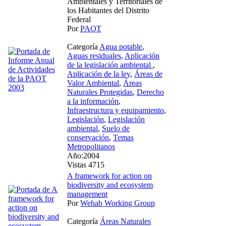
Ambientales y Territoriales de
los Habitantes del Distrito
Federal
Por
PAOT
Categoría
Agua potable
,
Aguas residuales
,
Aplicación
de la legislación ambiental
,
Aplicación de la ley
,
Áreas de
Valor Ambiental
,
Áreas
Naturales Protegidas
,
Derecho
a la información
,
Infraestructura y equipamiento
,
Legislación
,
Legislación
ambiental
,
Suelo de
conservación
,
Temas
Metropolitanos
Año:2004
Vistas 4715
A framework for action on
biodiversity and ecosystem
management
Por
Wehab Working Group
Categoría
Áreas Naturales