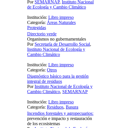
Por
SEMARNAP
,
Instituto Nacional
de Ecología y Cambio Climático
Institución:
Libro impreso
Categoría:
Áreas Naturales
Protegidas
Directorio verde
Organismos no gubernamentales
Por
Secretaría de Desarrollo Social
,
Instituto Nacional de Ecología y
Cambio Climático
Institución:
Libro impreso
Categoría:
Otros
Diagnóstico básico para la gestión
integral de residuos
Por
Instituto Nacional de Ecología y
Cambio Climático
,
SEMARNAP
Institución:
Libro impreso
Categoría:
Residuos
,
Basura
Incendios forestales y agropecuarios:
prevención e impacto y restauración
de los ecosistemas