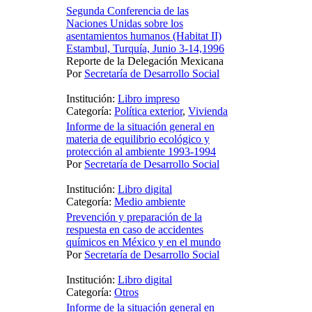
Segunda Conferencia de las
Naciones Unidas sobre los
asentamientos humanos (Habitat II)
Estambul, Turquía, Junio 3-14,1996
Reporte de la Delegación Mexicana
Por
Secretaría de Desarrollo Social
Institución:
Libro impreso
Categoría:
Política exterior
,
Vivienda
Informe de la situación general en
materia de equilibrio ecológico y
protección al ambiente 1993-1994
Por
Secretaría de Desarrollo Social
Institución:
Libro digital
Categoría:
Medio ambiente
Prevención y preparación de la
respuesta en caso de accidentes
químicos en México y en el mundo
Por
Secretaría de Desarrollo Social
Institución:
Libro digital
Categoría:
Otros
Informe de la situación general en