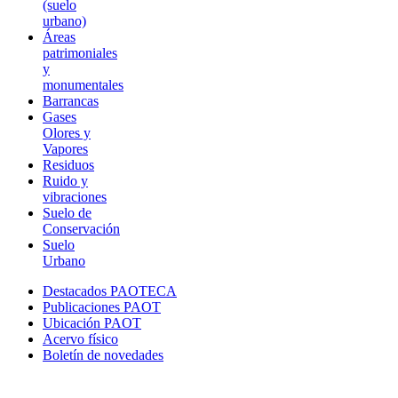
(suelo
urbano)
Áreas
patrimoniales
y
monumentales
Barrancas
Gases
Olores y
Vapores
Residuos
Ruido y
vibraciones
Suelo de
Conservación
Suelo
Urbano
Destacados PAOTECA
Publicaciones PAOT
Ubicación PAOT
Acervo físico
Boletín de novedades