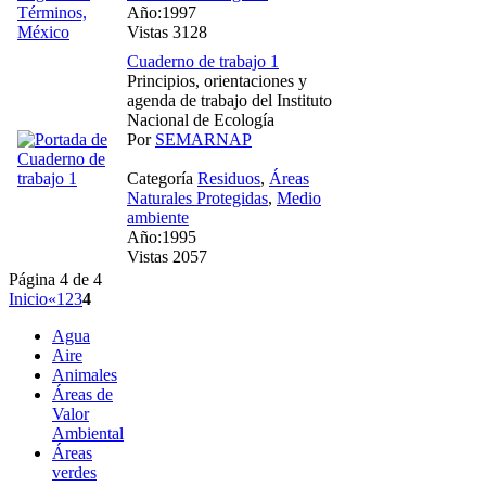
Año:1997
Vistas 3128
Cuaderno de trabajo 1
Principios, orientaciones y
agenda de trabajo del Instituto
Nacional de Ecología
Por
SEMARNAP
Categoría
Residuos
,
Áreas
Naturales Protegidas
,
Medio
ambiente
Año:1995
Vistas 2057
Página 4 de 4
Inicio
«
1
2
3
4
Agua
Aire
Animales
Áreas de
Valor
Ambiental
Áreas
verdes