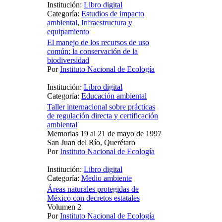
Institución:
Libro digital
Categoría:
Estudios de impacto
ambiental
,
Infraestructura y
equipamiento
El manejo de los recursos de uso
común: la conservación de la
biodiversidad
Por
Instituto Nacional de Ecología
Institución:
Libro digital
Categoría:
Educación ambiental
Taller internacional sobre prácticas
de regulación directa y certificación
ambiental
Memorias 19 al 21 de mayo de 1997
San Juan del Río, Querétaro
Por
Instituto Nacional de Ecología
Institución:
Libro digital
Categoría:
Medio ambiente
Áreas naturales protegidas de
México con decretos estatales
Volumen 2
Por
Instituto Nacional de Ecología