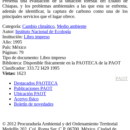
Presenta una evaluación de la situación forestal del Estado de
Chiapas, y los problemas ambientales a las que esta se enfrenta,
además de identificar, la captura de carbono como una de los
principales servicios que el lugar ofrece.
Categoría:
Cambio climático
,
Medio ambiente
Autor:
Instituto Nacional de Ecología
Institución:
Libro impreso
Año:
1995
País:
México
Páginas:
79
Tipo de documento:
Libro impreso
Biblioteca:
Disponible físicamente en la PAOTECA de la PAOT
Clasificador:
333.72 I429 1995
Vistas:
1623
PAOT
Destacados PAOTECA
Publicaciones PAOT
Ubicación PAOT
Acervo físico
Boletín de novedades
© 2012 Procuraduría Ambiental y del Ordenamiento Territorial
Medellín 202, Col. Roma Sur, C.P. 06700, México, Ciudad de