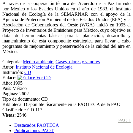
A través de la cooperación técnica del Acuerdo de la Paz firmado
por México y los Estados Unidos en el año de 1983, el Instituto
Nacional de Ecología de la SEMARNAP, con el apoyo de la
Agencia de Protección Ambiental de los Estados Unidos (EPA) y la
Asociación de Gobernadores del Oeste (WGA), inició en 1995 el
Proyecto de Inventarios de Emisiones para México, cuyo objetivo es
dotar de herramientas básicas para la planeación, desarrollo y
mantenimiento de esta componente estratégica para llevar a cabo
programas de mejoramiento y preservación de la calidad del aire en
México.
Categoría:
Medio ambiente
,
Gases, olores y vapores
Autor:
Instituto Nacional de Ecología
Institución:
CD
Enlace:
Ver CD
Año:
1995
País:
México
Páginas:
2602
Tipo de documento:
CD
Biblioteca:
Disponible físicamente en la PAOTECA de la PAOT
Clasificador:
CD 117
Vistas:
2546
PAOT
Destacados PAOTECA
Publicaciones PAOT