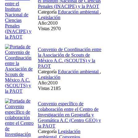
el Instituto Nacional de Ciencias
Penales (INACIPE) y la PAOT
Categoría
Educación ambiental
,
Legislación
Año:2010
Vistas 2970
Convenio de Coordinación entre
la Asociación de Scouts de
México A.C. (SCOUTS) y la
PAOT
Categoría
Educación ambiental
,
Legislación
Año:2010
Vistas 2185
Convenio específico de
colaboración entre el Centro de
Investigación en Geografía y
Geomática A.C (Centro GEO) y
la PAOT
Categoría
Legislación
ambiental
,
Convenios
,