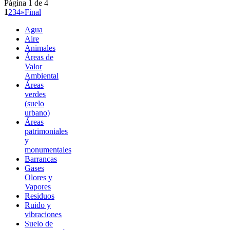
Página 1 de 4
1
2
3
4
»
Final
Agua
Aire
Animales
Áreas de
Valor
Ambiental
Áreas
verdes
(suelo
urbano)
Áreas
patrimoniales
y
monumentales
Barrancas
Gases
Olores y
Vapores
Residuos
Ruido y
vibraciones
Suelo de