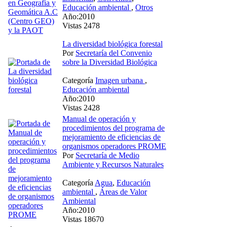
Educación ambiental
,
Otros
Año:2010
Vistas 2478
La diversidad biológica forestal
Por
Secretaría del Convenio
sobre la Diversidad Biológica
Categoría
Imagen urbana
,
Educación ambiental
Año:2010
Vistas 2428
Manual de operación y
procedimientos del programa de
mejoramiento de eficiencias de
organismos operadores PROME
Por
Secretaría de Medio
Ambiente y Recursos Naturales
Categoría
Agua
,
Educación
ambiental
,
Áreas de Valor
Ambiental
Año:2010
Vistas 18670