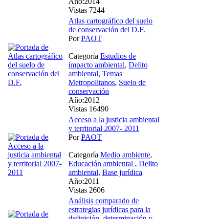
Año:2014
Vistas 7244
Atlas cartográfico del suelo
de conservación del D.F.
Por
PAOT
Categoría
Estudios de
impacto ambiental
,
Delito
ambiental
,
Temas
Metropolitanos
,
Suelo de
conservación
Año:2012
Vistas 16490
Acceso a la justicia ambiental
y territorial 2007- 2011
Por
PAOT
Categoría
Medio ambiente
,
Educación ambiental
,
Delito
ambiental
,
Base jurídica
Año:2011
Vistas 2606
Análisis comparado de
estrategias jurídicas para la
definición, determinación y