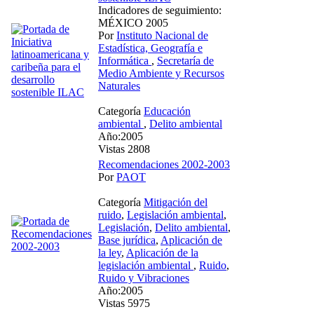
Indicadores de seguimiento:
MÉXICO 2005
Por
Instituto Nacional de
Estadística, Geografía e
Informática
,
Secretaría de
Medio Ambiente y Recursos
Naturales
Categoría
Educación
ambiental
,
Delito ambiental
Año:2005
Vistas 2808
Recomendaciones 2002-2003
Por
PAOT
Categoría
Mitigación del
ruido
,
Legislación ambiental
,
Legislación
,
Delito ambiental
,
Base jurídica
,
Aplicación de
la ley
,
Aplicación de la
legislación ambiental
,
Ruido
,
Ruido y Vibraciones
Año:2005
Vistas 5975