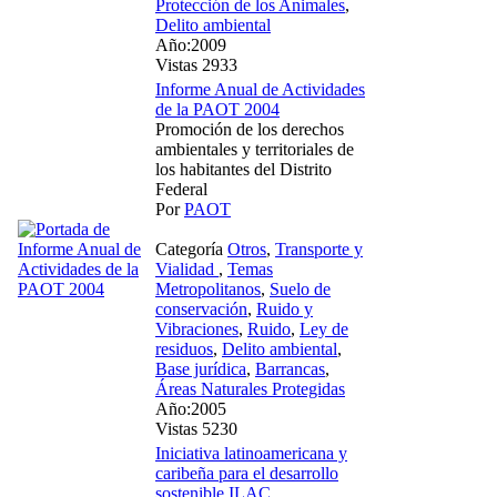
Protección de los Animales
,
Delito ambiental
Año:2009
Vistas 2933
Informe Anual de Actividades
de la PAOT 2004
Promoción de los derechos
ambientales y territoriales de
los habitantes del Distrito
Federal
Por
PAOT
Categoría
Otros
,
Transporte y
Vialidad
,
Temas
Metropolitanos
,
Suelo de
conservación
,
Ruido y
Vibraciones
,
Ruido
,
Ley de
residuos
,
Delito ambiental
,
Base jurídica
,
Barrancas
,
Áreas Naturales Protegidas
Año:2005
Vistas 5230
Iniciativa latinoamericana y
caribeña para el desarrollo
sostenible ILAC