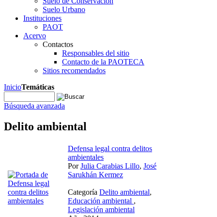
Suelo de Conservación
Suelo Urbano
Instituciones
PAOT
Acervo
Contactos
Responsables del sitio
Contacto de la PAOTECA
Sitios recomendados
Inicio
Temáticas
Búsqueda avanzada
Delito ambiental
Defensa legal contra delitos
ambientales
Por
Julia Carabias Lillo
,
José
Sarukhán Kermez
Categoría
Delito ambiental
,
Educación ambiental
,
Legislación ambiental