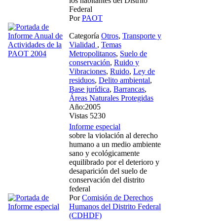
los habitantes del Distrito
Federal
Por
PAOT
Categoría
Otros
,
Transporte y
Vialidad
,
Temas
Metropolitanos
,
Suelo de
conservación
,
Ruido y
Vibraciones
,
Ruido
,
Ley de
residuos
,
Delito ambiental
,
Base jurídica
,
Barrancas
,
Áreas Naturales Protegidas
Año:2005
Vistas 5230
Informe especial
sobre la violación al derecho
humano a un medio ambiente
sano y ecológicamente
equilibrado por el deterioro y
desaparición del suelo de
conservación del distrito
federal
Por
Comisión de Derechos
Humanos del Distrito Federal
(CDHDF)