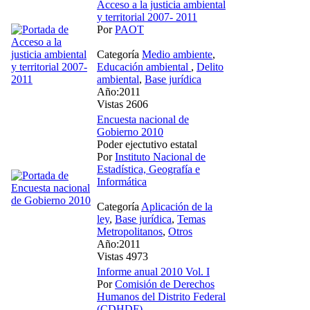
Acceso a la justicia ambiental
y territorial 2007- 2011
Por
PAOT
Categoría
Medio ambiente
,
Educación ambiental
,
Delito
ambiental
,
Base jurídica
Año:2011
Vistas 2606
Encuesta nacional de
Gobierno 2010
Poder ejectutivo estatal
Por
Instituto Nacional de
Estadística, Geografía e
Informática
Categoría
Aplicación de la
ley
,
Base jurídica
,
Temas
Metropolitanos
,
Otros
Año:2011
Vistas 4973
Informe anual 2010 Vol. I
Por
Comisión de Derechos
Humanos del Distrito Federal
(CDHDF)