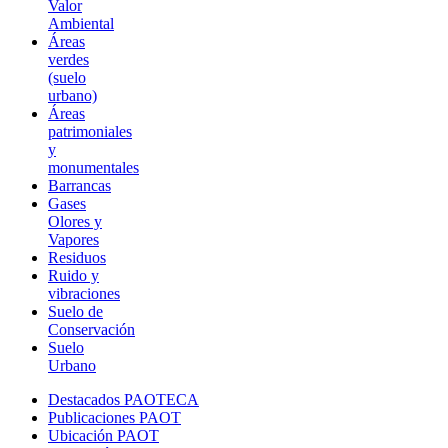
Valor
Ambiental
Áreas
verdes
(suelo
urbano)
Áreas
patrimoniales
y
monumentales
Barrancas
Gases
Olores y
Vapores
Residuos
Ruido y
vibraciones
Suelo de
Conservación
Suelo
Urbano
Destacados PAOTECA
Publicaciones PAOT
Ubicación PAOT