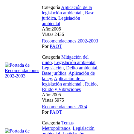
Categoría
Aplicación de la
legislación ambiental
,
Base
jurídica
,
Legislación
ambiental
Año:2005
Vistas 2436
Recomendaciones 2002-2003
Por
PAOT
Categoría
Mitigación del
ruido
,
Legislación ambiental
,
Legislación
,
Delito ambiental
,
Base jurídica
,
Aplicación de
la ley
,
Aplicación de la
legislación ambiental
,
Ruido
,
Ruido y Vibraciones
Año:2005
Vistas 5975
Recomendaciones 2004
Por
PAOT
Categoría
Temas
Metropolitanos
,
Legislación
ambiental
,
Legislación
,