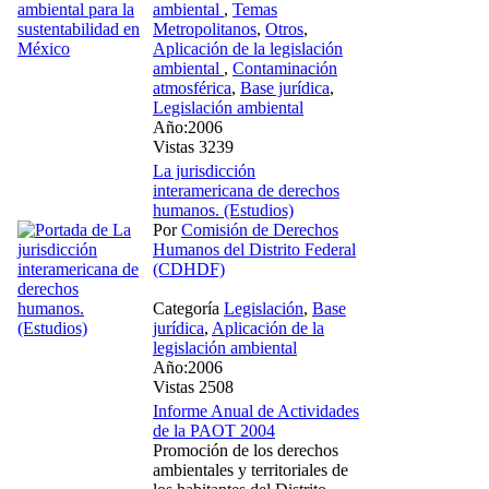
ambiental
,
Temas
Metropolitanos
,
Otros
,
Aplicación de la legislación
ambiental
,
Contaminación
atmosférica
,
Base jurídica
,
Legislación ambiental
Año:2006
Vistas 3239
La jurisdicción
interamericana de derechos
humanos. (Estudios)
Por
Comisión de Derechos
Humanos del Distrito Federal
(CDHDF)
Categoría
Legislación
,
Base
jurídica
,
Aplicación de la
legislación ambiental
Año:2006
Vistas 2508
Informe Anual de Actividades
de la PAOT 2004
Promoción de los derechos
ambientales y territoriales de