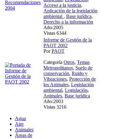
Acceso a la justicia
,
Aplicación de la legislación
ambiental
,
Base jurídica
,
Derecho a la información
Año:2005
Vistas 6344
Informe de Gestión de la
PAOT 2002
Por
PAOT
Categoría
Otros
,
Temas
Metropolitanos
,
Suelo de
conservación
,
Ruido y
Vibraciones
,
Protección de
los Animales
,
Legislación
ambiental
,
Legislación
,
Animales
,
Base jurídica
Año:2003
Vistas 3216
Agua
Aire
Animales
Áreas de