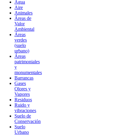
Agua
Aire
Animales
Áreas de
Valor
Ambiental
Áreas
verdes
(suelo
urbano)
Áreas
patrimoniales
y
monumentales
Barrancas
Gases
Olores y
Vapores
Residuos
Ruido y
vibraciones
Suelo de
Conservación
Suelo
Urbano