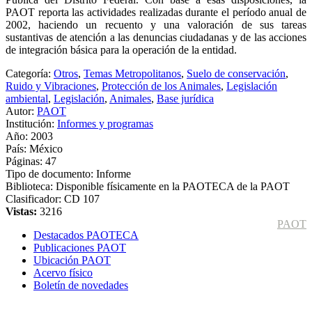
PAOT reporta las actividades realizadas durante el período anual de
2002, haciendo un recuento y una valoración de sus tareas
sustantivas de atención a las denuncias ciudadanas y de las acciones
de integración básica para la operación de la entidad.
Categoría:
Otros
,
Temas Metropolitanos
,
Suelo de conservación
,
Ruido y Vibraciones
,
Protección de los Animales
,
Legislación
ambiental
,
Legislación
,
Animales
,
Base jurídica
Autor:
PAOT
Institución:
Informes y programas
Año:
2003
País:
México
Páginas:
47
Tipo de documento:
Informe
Biblioteca:
Disponible físicamente en la PAOTECA de la PAOT
Clasificador:
CD 107
Vistas:
3216
PAOT
Destacados PAOTECA
Publicaciones PAOT
Ubicación PAOT
Acervo físico
Boletín de novedades