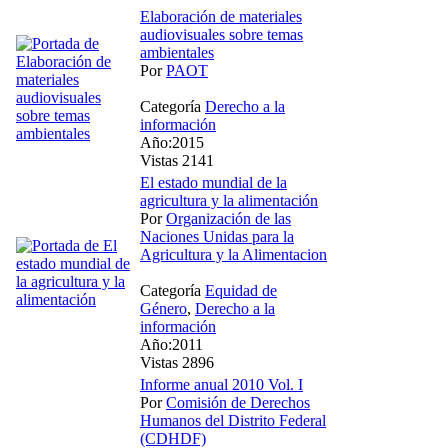
Elaboración de materiales
audiovisuales sobre temas
ambientales
Por
PAOT
Categoría
Derecho a la
información
Año:2015
Vistas 2141
El estado mundial de la
agricultura y la alimentación
Por
Organización de las
Naciones Unidas para la
Agricultura y la Alimentacion
Categoría
Equidad de
Género
,
Derecho a la
información
Año:2011
Vistas 2896
Informe anual 2010 Vol. I
Por
Comisión de Derechos
Humanos del Distrito Federal
(CDHDF)