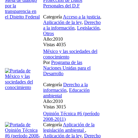
Protección de Datos
Personales del D.F
Categoría
Acceso a la justicia
,
Aplicación de la ley
,
Derecho
a la información
,
Legislación
,
Otros
Año:2010
Vistas 4035
México y las sociedades del
conocimiento
Por
Programa de las
Naciones Unidas para el
Desarrollo
Categoría
Derecho a la
información
,
Educación
ambiental
Año:2010
Vistas 3015
Opinión Técnica #6 (período
2008-2011)
Categoría
Aplicación de la
legislación ambiental
,
Aplicación de la ley
,
Derecho