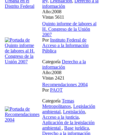
ley
,
Legislación
,
Derecho a la
información
Año:2008
Vistas 5611
Quinto informe de labores al
H. Congreso de la Unión
2007
Por
Instituto Federal de
Acceso a la Información
Pública
Categoría
Derecho a la
información
Año:2008
Vistas 2421
Recomendaciones 2004
Por
PAOT
Categoría
Temas
Metropolitanos
,
Legislación
ambiental
,
Legislación
,
Acceso a la justicia
,
Aplicación de la legislación
ambiental
,
Base jurídica
,
Derecho a la información