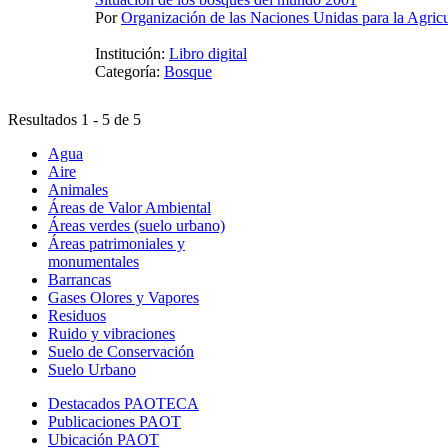
Por
Organización de las Naciones Unidas para la Agricu
Institución:
Libro digital
Categoría:
Bosque
Resultados 1 - 5 de 5
Agua
Aire
Animales
Áreas de Valor Ambiental
Áreas verdes (suelo urbano)
Áreas patrimoniales y
monumentales
Barrancas
Gases Olores y Vapores
Residuos
Ruido y vibraciones
Suelo de Conservación
Suelo Urbano
Destacados PAOTECA
Publicaciones PAOT
Ubicación PAOT