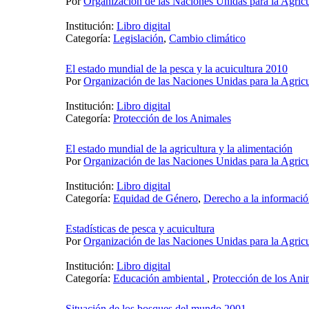
Por
Organización de las Naciones Unidas para la Agricu
Institución:
Libro digital
Categoría:
Legislación
,
Cambio climático
El estado mundial de la pesca y la acuicultura 2010
Por
Organización de las Naciones Unidas para la Agricu
Institución:
Libro digital
Categoría:
Protección de los Animales
El estado mundial de la agricultura y la alimentación
Por
Organización de las Naciones Unidas para la Agricu
Institución:
Libro digital
Categoría:
Equidad de Género
,
Derecho a la informaci
Estadísticas de pesca y acuicultura
Por
Organización de las Naciones Unidas para la Agricu
Institución:
Libro digital
Categoría:
Educación ambiental
,
Protección de los Ani
Situación de los bosques del mundo 2001