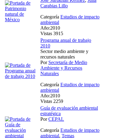
José Sarukhán Kermez
,
Julia
Carabias Lillo
Categoría
Estudios de impacto
ambiental
Año:2010
Vistas 3915
Programa anual de trabajo
2010
Sector medio ambiente y
recursos naturales
Por
Secretaría de Medio
Ambiente y Recursos
Naturales
Categoría
Estudios de impacto
ambiental
Año:2010
Vistas 2259
Guía de evaluación ambiental
estratégica
Por
CEPAL
Categoría
Estudios de impacto
ambiental
,
Temas