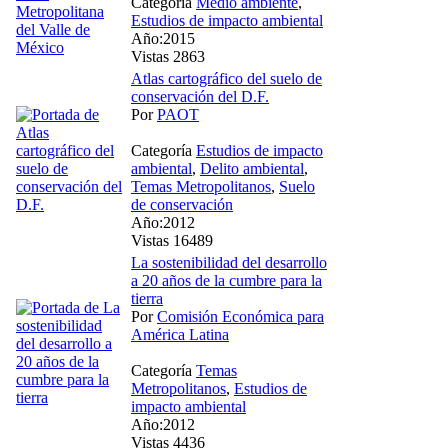
Categoría
Medio ambiente
,
Estudios de impacto ambiental
Año:2015
Vistas 2863
Atlas cartográfico del suelo de
conservación del D.F.
Por
PAOT
Categoría
Estudios de impacto
ambiental
,
Delito ambiental
,
Temas Metropolitanos
,
Suelo
de conservación
Año:2012
Vistas 16489
La sostenibilidad del desarrollo
a 20 años de la cumbre para la
tierra
Por
Comisión Económica para
América Latina
Categoría
Temas
Metropolitanos
,
Estudios de
impacto ambiental
Año:2012
Vistas 4436