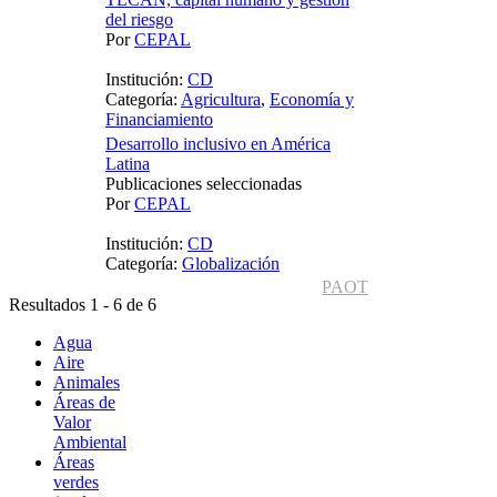
del riesgo
Por
CEPAL
Institución:
CD
Categoría:
Agricultura
,
Economía y
Financiamiento
Desarrollo inclusivo en América
Latina
Publicaciones seleccionadas
Por
CEPAL
Institución:
CD
Categoría:
Globalización
PAOT
Resultados 1 - 6 de 6
Agua
Aire
Animales
Áreas de
Valor
Ambiental
Áreas
verdes