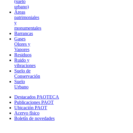
(suelo
urbano)
Áreas
patrimoniales
y
monumentales
Barrancas
Gases
Olores y
Vapores
Residuos
Ruido y
vibraciones
Suelo de
Conservación
Suelo
Urbano
Destacados PAOTECA
Publicaciones PAOT
Ubicación PAOT
Acervo físico
Boletín de novedades