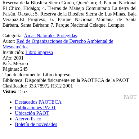
Reserva de la Biosfera Sierra Gorda, Querétaro; 3. Parque Nacional
El Chico, Hidalgo; 4. Tierras de Manejo Comunitario La tierra del
Faisán, Oaxaca; 5. Reserva de la Biosfera Sierra de Las Minas, Baja
Verapaz-El Progreso; 6. Parque Nacional Montaña de Santa
Bárbara, Santa Bárbara; 7. Parque Nacional Celaque, Lempira.
Categoría:
Áreas Naturales Protegidas
Autor:
Red de Organizaciones de Derecho Ambiental de
Mesoamérica
Institución:
Libro impreso
Año:
2001
País:
México
Páginas:
245
Tipo de documento:
Libro impreso
Biblioteca:
Disponible físicamente en la PAOTECA de la PAOT
Clasificador:
333.78972 R312 2001
Vistas:
1557
PAOT
Destacados PAOTECA
Publicaciones PAOT
Ubicación PAOT
Acervo físico
Boletín de novedades