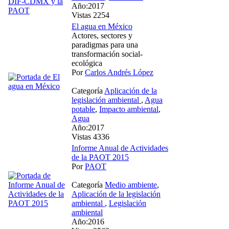
Año:2017
Vistas 2254
El agua en México
Actores, sectores y
paradigmas para una
transformación social-
ecológica
Por
Carlos Andrés López
Categoría
Aplicación de la
legislación ambiental
,
Agua
potable
,
Impacto ambiental
,
Agua
Año:2017
Vistas 4336
Informe Anual de Actividades
de la PAOT 2015
Por
PAOT
Categoría
Medio ambiente
,
Aplicación de la legislación
ambiental
,
Legislación
ambiental
Año:2016