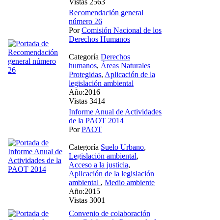
Vistas 2563
Recomendación general
número 26
Por
Comisión Nacional de los
Derechos Humanos
Categoría
Derechos
humanos
,
Áreas Naturales
Protegidas
,
Aplicación de la
legislación ambiental
Año:2016
Vistas 3414
Informe Anual de Actividades
de la PAOT 2014
Por
PAOT
Categoría
Suelo Urbano
,
Legislación ambiental
,
Acceso a la justicia
,
Aplicación de la legislación
ambiental
,
Medio ambiente
Año:2015
Vistas 3001
Convenio de colaboración