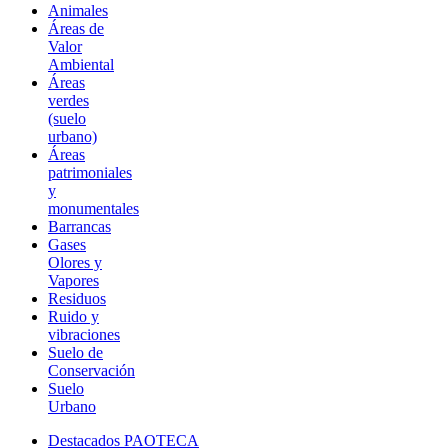
Animales
Áreas de
Valor
Ambiental
Áreas
verdes
(suelo
urbano)
Áreas
patrimoniales
y
monumentales
Barrancas
Gases
Olores y
Vapores
Residuos
Ruido y
vibraciones
Suelo de
Conservación
Suelo
Urbano
Destacados PAOTECA