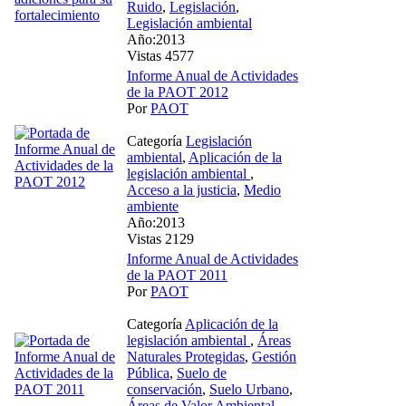
Ruido
,
Legislación
,
Legislación ambiental
Año:2013
Vistas 4577
Informe Anual de Actividades
de la PAOT 2012
Por
PAOT
Categoría
Legislación
ambiental
,
Aplicación de la
legislación ambiental
,
Acceso a la justicia
,
Medio
ambiente
Año:2013
Vistas 2129
Informe Anual de Actividades
de la PAOT 2011
Por
PAOT
Categoría
Aplicación de la
legislación ambiental
,
Áreas
Naturales Protegidas
,
Gestión
Pública
,
Suelo de
conservación
,
Suelo Urbano
,
Áreas de Valor Ambiental
,