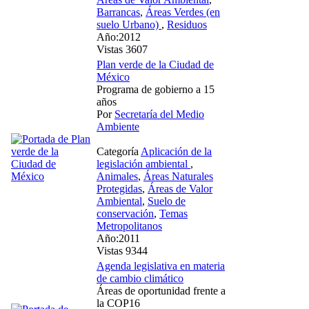
Barrancas
,
Áreas Verdes (en
suelo Urbano)
,
Residuos
Año:2012
Vistas 3607
Plan verde de la Ciudad de
México
Programa de gobierno a 15
años
Por
Secretaría del Medio
Ambiente
Categoría
Aplicación de la
legislación ambiental
,
Animales
,
Áreas Naturales
Protegidas
,
Áreas de Valor
Ambiental
,
Suelo de
conservación
,
Temas
Metropolitanos
Año:2011
Vistas 9344
Agenda legislativa en materia
de cambio climático
Áreas de oportunidad frente a
la COP16