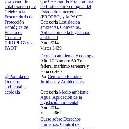
que Celebran la Procuraduría
de Protección Ecológica del
Estado de Guerrero
(PROPEG) y la PAOT
Categoría
Legislación
ambiental
,
Convenios
,
Aplicación de la legislación
ambiental
Año:2014
Vistas 3439
Derecho ambiental y ecología
Año 10 Número 60 Zona
federal marítimo terrestre y
zona costera
Por
Centro de Estudios
Jurídicos y Ambientales
Categoría
Medio ambiente
,
Agua
,
Aplicación de la
legislación ambiental
Año:2014
Vistas 3667
Curso sobre Derechos
Humanos, Control de