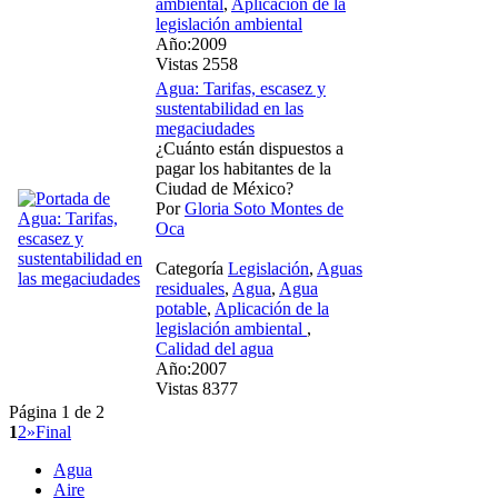
ambiental
,
Aplicación de la
legislación ambiental
Año:2009
Vistas 2558
Agua: Tarifas, escasez y
sustentabilidad en las
megaciudades
¿Cuánto están dispuestos a
pagar los habitantes de la
Ciudad de México?
Por
Gloria Soto Montes de
Oca
Categoría
Legislación
,
Aguas
residuales
,
Agua
,
Agua
potable
,
Aplicación de la
legislación ambiental
,
Calidad del agua
Año:2007
Vistas 8377
Página 1 de 2
1
2
»
Final
Agua
Aire