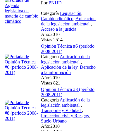
Por
PNUD
Categoría
Legislación
,
Cambio climático
,
Aplicación
de la legislación ambiental
,
Acceso a la justicia
Año:2010
Vistas 2514
Opinión Técnica #6 (período
2008-2011)
Categoría
Aplicación de la
legislación ambiental
,
Aplicación de la ley
,
Derecho
a la información
Año:2010
Vistas 821
Opinión Técnica #8 (período
2008-2011)
Categoría
Aplicación de la
legislación ambiental
,
Transporte y Vialidad
,
Protección civil y Riesgos
,
Suelo Urbano
Año:2010