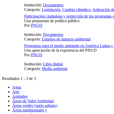
Institución:
Documentos
Categoría:
Legislación
,
Cambio climático
,
Aplicación de
Participación ciudadana y protección de los programas 
Una propuestas de política pública
Por
PNUD
Institución:
Documentos
Categoría:
Estudios de impacto ambiental
Programas para el medio ambiente en América Latina y 
Una apreciación de la experiencia del PNUD
Por
PNUD
Institución:
Libro digital
Categoría:
Medio ambiente
Resultados 1 - 3 de 3
Agua
Aire
Animales
Áreas de Valor Ambiental
Áreas verdes (suelo urbano)
Áreas patrimoniales y