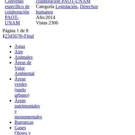
colaboración PAOT-UNAM
Categoría
Legislación
,
Derechos
humanos
Año:2014
Vistas 2306
Página 1 de 8
1
2
3
4
5
6
7
8
»
Final
Agua
Aire
Animales
Áreas de
Valor
Ambiental
Áreas
verdes
(suelo
urbano)
Áreas
patrimoniales
y
monumentales
Barrancas
Gases
Olores y