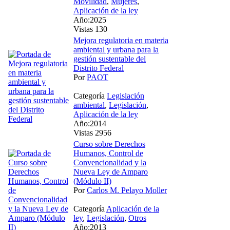
Movilidad
,
Mujeres
,
Aplicación de la ley
Año:2025
Vistas 130
Mejora regulatoria en materia
ambiental y urbana para la
gestión sustentable del
Distrito Federal
Por
PAOT
Categoría
Legislación
ambiental
,
Legislación
,
Aplicación de la ley
Año:2014
Vistas 2956
Curso sobre Derechos
Humanos, Control de
Convencionalidad y la
Nueva Ley de Amparo
(Módulo II)
Por
Carlos M. Pelayo Moller
Categoría
Aplicación de la
ley
,
Legislación
,
Otros
Año:2013