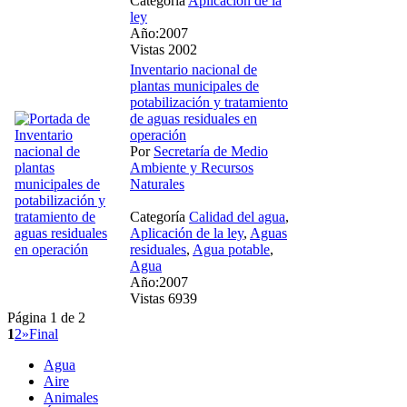
Categoría
Aplicación de la
ley
Año:2007
Vistas 2002
Inventario nacional de
plantas municipales de
potabilización y tratamiento
de aguas residuales en
operación
Por
Secretaría de Medio
Ambiente y Recursos
Naturales
Categoría
Calidad del agua
,
Aplicación de la ley
,
Aguas
residuales
,
Agua potable
,
Agua
Año:2007
Vistas 6939
Página 1 de 2
1
2
»
Final
Agua
Aire
Animales