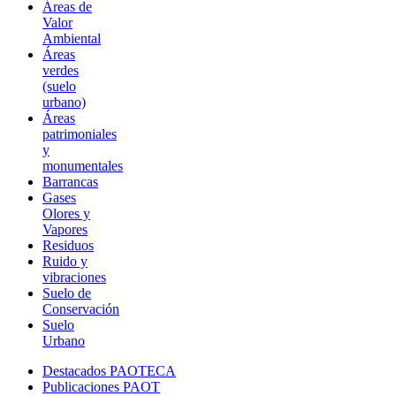
Áreas de
Valor
Ambiental
Áreas
verdes
(suelo
urbano)
Áreas
patrimoniales
y
monumentales
Barrancas
Gases
Olores y
Vapores
Residuos
Ruido y
vibraciones
Suelo de
Conservación
Suelo
Urbano
Destacados PAOTECA
Publicaciones PAOT