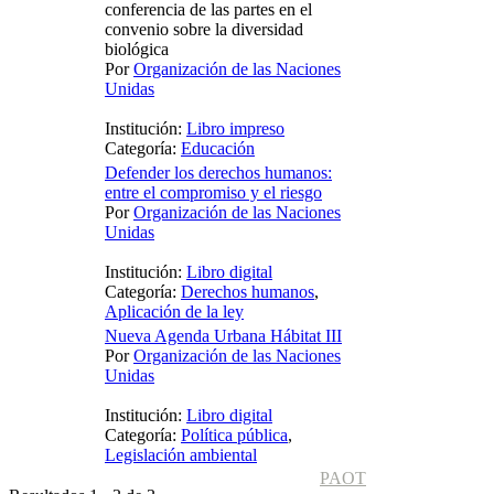
conferencia de las partes en el
convenio sobre la diversidad
biológica
Por
Organización de las Naciones
Unidas
Institución:
Libro impreso
Categoría:
Educación
Defender los derechos humanos:
entre el compromiso y el riesgo
Por
Organización de las Naciones
Unidas
Institución:
Libro digital
Categoría:
Derechos humanos
,
Aplicación de la ley
Nueva Agenda Urbana Hábitat III
Por
Organización de las Naciones
Unidas
Institución:
Libro digital
Categoría:
Política pública
,
Legislación ambiental
PAOT