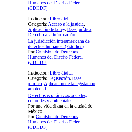
Humanos del Distrito Federal
(CDHDF)
Institución:
Libro digital
Categoría:
Acceso a la justicia
,
Aplicación de la ley
,
Base jurídica
,
Derecho a la información
La jurisdicción interamericana de
derechos humanos. (Estudios)
Por
Comisión de Derechos
Humanos del Distrito Federal
(CDHDF)
Institución:
Libro digital
Categoría:
Legislación
,
Base
jurídica
,
Aplicación de la legislación
ambiental
Derechos económicos, sociales,
culturales y ambientales.
Por una vida digna en la ciudad de
México
Por
Comisión de Derechos
Humanos del Distrito Federal
(CDHDF)