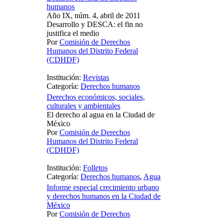
humanos
Año IX, núm. 4, abril de 2011
Desarrollo y DESCA: el fin no
justifica el medio
Por
Comisión de Derechos
Humanos del Distrito Federal
(CDHDF)
Institución:
Revistas
Categoría:
Derechos humanos
Derechos económicos, sociales,
culturales y ambientales
El derecho al agua en la Ciudad de
México
Por
Comisión de Derechos
Humanos del Distrito Federal
(CDHDF)
Institución:
Folletos
Categoría:
Derechos humanos
,
Agua
Informe especial crecimiento urbano
y derechos humanos en la Ciudad de
México
Por
Comisión de Derechos