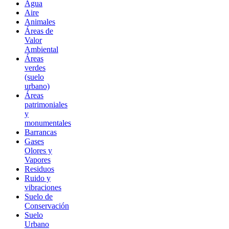
Agua
Aire
Animales
Áreas de
Valor
Ambiental
Áreas
verdes
(suelo
urbano)
Áreas
patrimoniales
y
monumentales
Barrancas
Gases
Olores y
Vapores
Residuos
Ruido y
vibraciones
Suelo de
Conservación
Suelo
Urbano