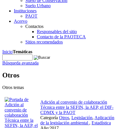
Suelo de Conservación
Suelo Urbano
Instituciones
PAOT
Acervo
Contactos
Responsables del sitio
Contacto de la PAOTECA
Sitios recomendados
Inicio
Temáticas
Búsqueda avanzada
Otros
Otros temas
Adición al convenio de colaboración
Técnica entre la SEFIN, la AEP, el DIF-
CDMX y la PAOT
Categoría
Otros
,
Legislación
,
Aplicación
de la legislación ambiental
,
Estadística
Año:2017