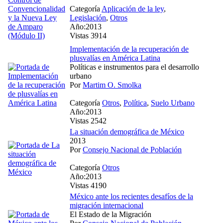
Categoría
Aplicación de la ley
,
Legislación
,
Otros
Año:2013
Vistas 3914
Implementación de la recuperación de
plusvalías en América Latina
Políticas e instrumentos para el desarrollo
urbano
Por
Martim O. Smolka
Categoría
Otros
,
Política
,
Suelo Urbano
Año:2013
Vistas 2542
La situación demográfica de México
2013
Por
Consejo Nacional de Población
Categoría
Otros
Año:2013
Vistas 4190
México ante los recientes desafíos de la
migración internacional
El Estado de la Migración