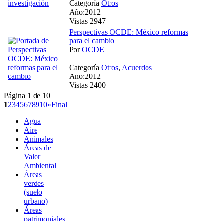
Categoría
Otros
Año:2012
Vistas 2947
Perspectivas OCDE: México reformas
para el cambio
Por
OCDE
Categoría
Otros
,
Acuerdos
Año:2012
Vistas 2400
Página 1 de 10
1
2
3
4
5
6
7
8
9
10
»
Final
Agua
Aire
Animales
Áreas de
Valor
Ambiental
Áreas
verdes
(suelo
urbano)
Áreas
patrimoniales