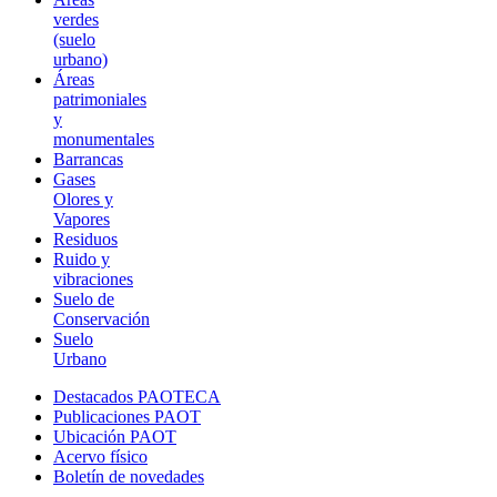
verdes
(suelo
urbano)
Áreas
patrimoniales
y
monumentales
Barrancas
Gases
Olores y
Vapores
Residuos
Ruido y
vibraciones
Suelo de
Conservación
Suelo
Urbano
Destacados PAOTECA
Publicaciones PAOT
Ubicación PAOT
Acervo físico
Boletín de novedades