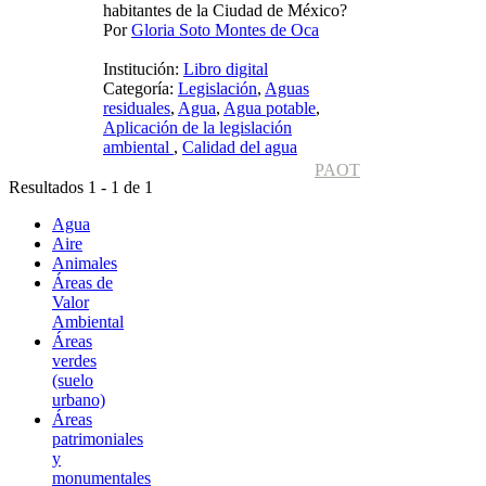
habitantes de la Ciudad de México?
Por
Gloria Soto Montes de Oca
Institución:
Libro digital
Categoría:
Legislación
,
Aguas
residuales
,
Agua
,
Agua potable
,
Aplicación de la legislación
ambiental
,
Calidad del agua
PAOT
Resultados 1 - 1 de 1
Agua
Aire
Animales
Áreas de
Valor
Ambiental
Áreas
verdes
(suelo
urbano)
Áreas
patrimoniales
y
monumentales