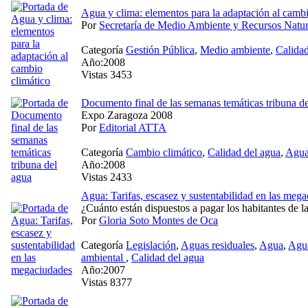
Agua y clima: elementos para la adaptación al cambi
Por
Secretaría de Medio Ambiente y Recursos Natur
Categoría
Gestión Pública
,
Medio ambiente
,
Calidad
Año:2008
Vistas 3453
Documento final de las semanas temáticas tribuna d
Expo Zaragoza 2008
Por
Editorial ATTA
Categoría
Cambio climático
,
Calidad del agua
,
Agu
Año:2008
Vistas 2433
Agua: Tarifas, escasez y sustentabilidad en las meg
¿Cuánto están dispuestos a pagar los habitantes de 
Por
Gloria Soto Montes de Oca
Categoría
Legislación
,
Aguas residuales
,
Agua
,
Agua
ambiental
,
Calidad del agua
Año:2007
Vistas 8377