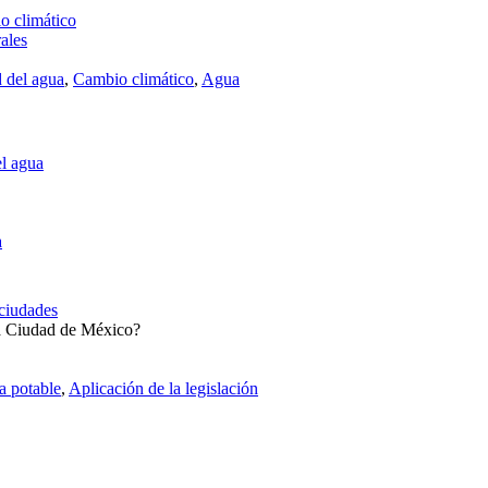
o climático
ales
 del agua
,
Cambio climático
,
Agua
el agua
a
aciudades
la Ciudad de México?
 potable
,
Aplicación de la legislación