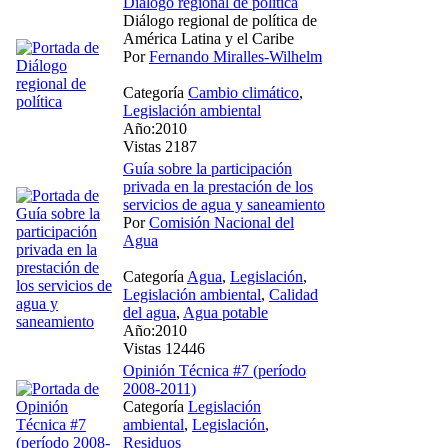
Diálogo regional de política
Diálogo regional de política de
América Latina y el Caribe
Por
Fernando Miralles-Wilhelm
Categoría
Cambio climático
,
Legislación ambiental
Año:2010
Vistas 2187
Guía sobre la participación
privada en la prestación de los
servicios de agua y saneamiento
Por
Comisión Nacional del
Agua
Categoría
Agua
,
Legislación
,
Legislación ambiental
,
Calidad
del agua
,
Agua potable
Año:2010
Vistas 12446
Opinión Técnica #7 (período
2008-2011)
Categoría
Legislación
ambiental
,
Legislación
,
Residuos