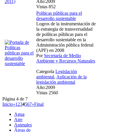
Año:2009
Vistas 852
Políticas públicas para el
desarrollo sustentable
Logros de la instrumentación de
la estrategia de transversalidad
de políticas públicas para el
desarrollo sustentable en la
Administración pública federal
(APF) en 2008
Por
Secretaría de Medio
Ambiente y Recursos Naturales
Categoría
Legislación
ambiental
,
Aplicación de la
legislación ambiental
Año:2009
Vistas 2560
Página 4 de 7
Inicio
«
1
2
3
4
5
6
7
»
Final
Agua
Aire
Animales
Áreas de