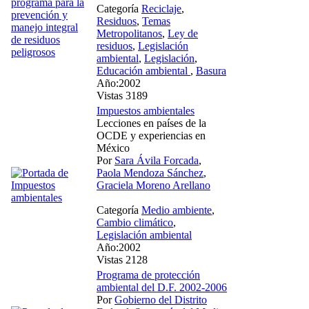
Categoría
Reciclaje
,
Residuos
,
Temas
Metropolitanos
,
Ley de
residuos
,
Legislación
ambiental
,
Legislación
,
Educación ambiental
,
Basura
Año:2002
Vistas 3189
Impuestos ambientales
Lecciones en países de la
OCDE y experiencias en
México
Por
Sara Ávila Forcada
,
Paola Mendoza Sánchez
,
Graciela Moreno Arellano
Categoría
Medio ambiente
,
Cambio climático
,
Legislación ambiental
Año:2002
Vistas 2128
Programa de protección
ambiental del D.F. 2002-2006
Por
Gobierno del Distrito