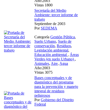
Año:2003
Vistas 1800
Secretaría del Medio
Ambiente: tercer informe de
trabajo
Septiembre de 2003
Por
SEDEMA
Categoría
Gestión Pública
,
Suelo Urbano
,
Suelo de
conservación
,
Residuos
,
Legislación ambiental
,
Educación ambiental
,
Áreas
Verdes (en suelo Urbano)
,
Animales
,
Aire
,
Agua
Año:2003
Vistas 3075
Bases conceptuales y de
diagnóstico del programa
para la prevención y manejo
integral de residuos
peligrosos
Por
Gobierno del Distrito
Federal