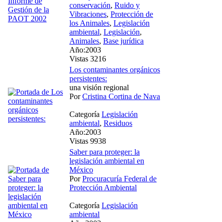
conservación
,
Ruido y
Vibraciones
,
Protección de
los Animales
,
Legislación
ambiental
,
Legislación
,
Animales
,
Base jurídica
Año:2003
Vistas 3216
Los contaminantes orgánicos
persistentes:
una visión regional
Por
Cristina Cortina de Nava
Categoría
Legislación
ambiental
,
Residuos
Año:2003
Vistas 9938
Saber para proteger: la
legislación ambiental en
México
Por
Procuracuría Federal de
Protección Ambiental
Categoría
Legislación
ambiental