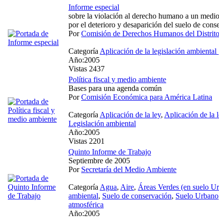
Informe especial
sobre la violación al derecho humano a un medi
por el deterioro y desaparición del suelo de conse
Por
Comisión de Derechos Humanos del Distri
Categoría
Aplicación de la legislación ambiental
Año:2005
Vistas 2437
Política fiscal y medio ambiente
Bases para una agenda común
Por
Comisión Económica para América Latina
Categoría
Aplicación de la ley
,
Aplicación de la 
Legislación ambiental
Año:2005
Vistas 2201
Quinto Informe de Trabajo
Septiembre de 2005
Por
Secretaría del Medio Ambiente
Categoría
Agua
,
Aire
,
Áreas Verdes (en suelo U
ambiental
,
Suelo de conservación
,
Suelo Urbano
atmosférica
Año:2005