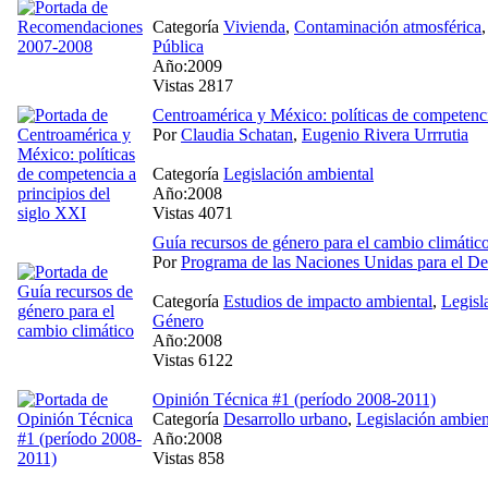
Categoría
Vivienda
,
Contaminación atmosférica
Pública
Año:2009
Vistas 2817
Centroamérica y México: políticas de competenci
Por
Claudia Schatan
,
Eugenio Rivera Urrrutia
Categoría
Legislación ambiental
Año:2008
Vistas 4071
Guía recursos de género para el cambio climátic
Por
Programa de las Naciones Unidas para el De
Categoría
Estudios de impacto ambiental
,
Legisl
Género
Año:2008
Vistas 6122
Opinión Técnica #1 (período 2008-2011)
Categoría
Desarrollo urbano
,
Legislación ambien
Año:2008
Vistas 858