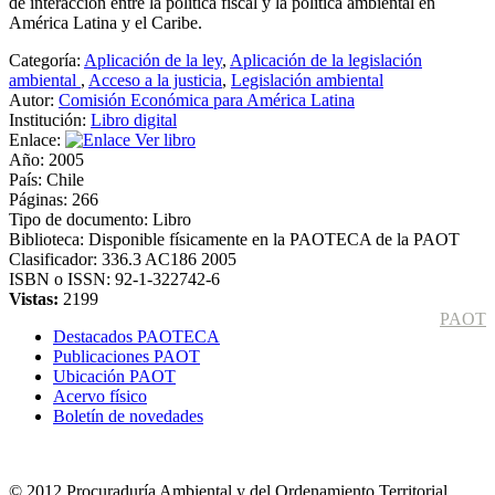
de interacción entre la política fiscal y la política ambiental en
América Latina y el Caribe.
Categoría:
Aplicación de la ley
,
Aplicación de la legislación
ambiental
,
Acceso a la justicia
,
Legislación ambiental
Autor:
Comisión Económica para América Latina
Institución:
Libro digital
Enlace:
Ver libro
Año:
2005
País:
Chile
Páginas:
266
Tipo de documento:
Libro
Biblioteca:
Disponible físicamente en la PAOTECA de la PAOT
Clasificador:
336.3 AC186 2005
ISBN o ISSN:
92-1-322742-6
Vistas:
2199
PAOT
Destacados PAOTECA
Publicaciones PAOT
Ubicación PAOT
Acervo físico
Boletín de novedades
© 2012 Procuraduría Ambiental y del Ordenamiento Territorial