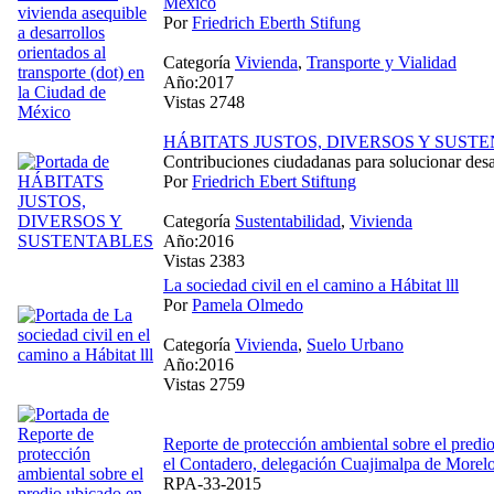
México
Por
Friedrich Eberth Stifung
Categoría
Vivienda
,
Transporte y Vialidad
Año:2017
Vistas 2748
HÁBITATS JUSTOS, DIVERSOS Y SUST
Contribuciones ciudadanas para solucionar des
Por
Friedrich Ebert Stiftung
Categoría
Sustentabilidad
,
Vivienda
Año:2016
Vistas 2383
La sociedad civil en el camino a Hábitat lll
Por
Pamela Olmedo
Categoría
Vivienda
,
Suelo Urbano
Año:2016
Vistas 2759
Reporte de protección ambiental sobre el predio
el Contadero, delegación Cuajimalpa de Morel
RPA-33-2015