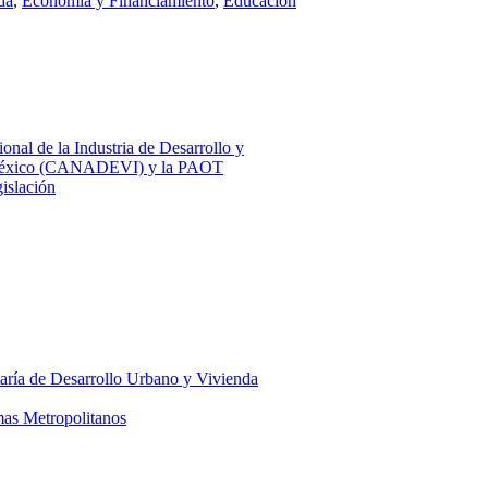
da
,
Economía y Financiamiento
,
Educación
nal de la Industria de Desarrollo y
e México (CANADEVI) y la PAOT
islación
taría de Desarrollo Urbano y Vivienda
as Metropolitanos