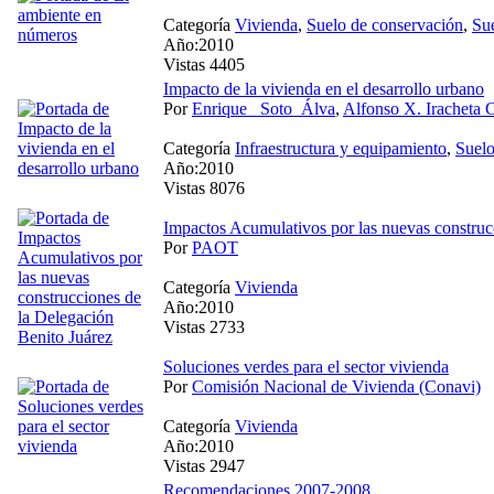
Categoría
Vivienda
,
Suelo de conservación
,
Su
Año:2010
Vistas 4405
Impacto de la vivienda en el desarrollo urbano
Por
Enrique_ Soto_Álva
,
Alfonso X. Iracheta 
Categoría
Infraestructura y equipamiento
,
Suel
Año:2010
Vistas 8076
Impactos Acumulativos por las nuevas construc
Por
PAOT
Categoría
Vivienda
Año:2010
Vistas 2733
Soluciones verdes para el sector vivienda
Por
Comisión Nacional de Vivienda (Conavi)
Categoría
Vivienda
Año:2010
Vistas 2947
Recomendaciones 2007-2008