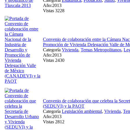
Categoría
Estadística
,
Población
,
Salud
,
Vivien
Año:2013
Vistas 3228
Convenio de colaboración entre la Cámara Nacio
Promoción de Vivienda Delegación Valle d
Categoría
Vivienda
,
Temas Metropolitanos
,
Leg
Año:2013
Vistas 2430
Convenio de colaboración que celebra la Secre
(SEDUVI) y la PAOT
Categoría
Legislación ambiental
,
Vivienda
,
Tem
Año:2013
Vistas 2812