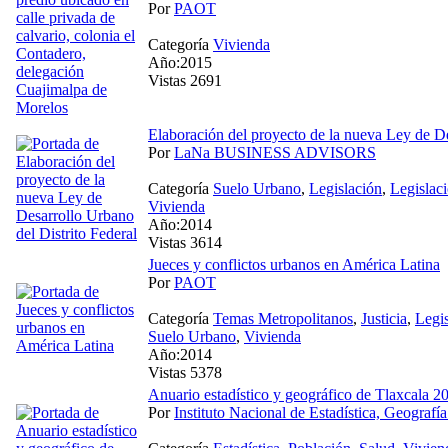
Por
PAOT
Categoría
Vivienda
Año:2015
Vistas 2691
Elaboración del proyecto de la nueva Ley de De
Por
LaNa BUSINESS ADVISORS
Categoría
Suelo Urbano
,
Legislación
,
Legislac
Vivienda
Año:2014
Vistas 3614
Jueces y conflictos urbanos en América Latina
Por
PAOT
Categoría
Temas Metropolitanos
,
Justicia
,
Legis
Suelo Urbano
,
Vivienda
Año:2014
Vistas 5378
Anuario estadístico y geográfico de Tlaxcala 2
Por
Instituto Nacional de Estadística, Geografía