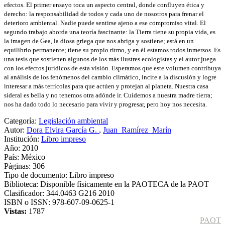
efectos. El primer ensayo toca un aspecto central, donde confluyen ética y
derecho: la responsabilidad de todos y cada uno de nosotros para frenar el
deterioro ambiental. Nadie puede sentirse ajeno a ese compromiso vital. El
segundo trabajo aborda una teoría fascinante: la Tierra tiene su propia vida, es
la imagen de Gea, la diosa griega que nos abriga y sostiene; está en un
equilibrio permanente; tiene su propio ritmo, y en él estamos todos inmersos. Es
una tesis que sostienen algunos de los más ilustres ecologistas y el autor juega
con los efectos jurídicos de esta visión. Esperamos que este volumen contribuya
al análisis de los fenómenos del cambio climático, incite a la discusión y logre
interesar a más terrícolas para que actúen y protejan al planeta. Nuestra casa
sideral es bella y no tenemos otra adónde ir. Cuidemos a nuestra madre tierra;
nos ha dado todo lo necesario para vivir y progresar, pero hoy nos necesita.
Categoría:
Legislación ambiental
Autor:
Dora Elvira García G.
,
Juan_Ramírez_Marín
Institución:
Libro impreso
Año:
2010
País:
México
Páginas:
306
Tipo de documento:
Libro impreso
Biblioteca:
Disponible físicamente en la PAOTECA de la PAOT
Clasificador:
344.0463 G216 2010
ISBN o ISSN:
978-607-09-0625-1
Vistas:
1787
PAOT