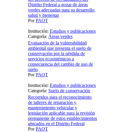
Distrito Federal a gozar de áreas
verdes adecuadas para su desarrollo,
salud y bienestar
Por
PAOT
Institución:
Estudios y publicaciones
Categoría:
Áreas verdes
Evaluación de la vulnerabilidad
ambiental que presenta el suelo de
conservación por la pérdida de
servicios ecosistémicos a
consecuencia del cambio de uso de
suelo
Por
PAOT
Institución:
Estudios y publicaciones
Categoría:
Suelo de conservación
Recorridos para el reconocimiento
de talleres de reparación y
mantenimiento vehicular y
legislación aplicable para la revisión
permanente de estos establecimientos
ubicados en el Distrito Federal
Por
PAOT