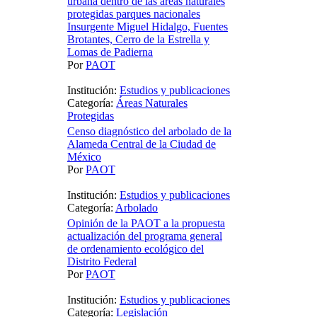
urbana dentro de las áreas naturales
protegidas parques nacionales
Insurgente Miguel Hidalgo, Fuentes
Brotantes, Cerro de la Estrella y
Lomas de Padierna
Por
PAOT
Institución:
Estudios y publicaciones
Categoría:
Áreas Naturales
Protegidas
Censo diagnóstico del arbolado de la
Alameda Central de la Ciudad de
México
Por
PAOT
Institución:
Estudios y publicaciones
Categoría:
Arbolado
Opinión de la PAOT a la propuesta
actualización del programa general
de ordenamiento ecológico del
Distrito Federal
Por
PAOT
Institución:
Estudios y publicaciones
Categoría:
Legislación