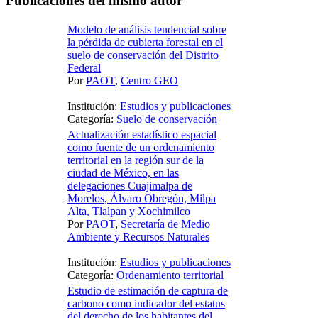
Publicaciones del mismo autor
Modelo de análisis tendencial sobre
la pérdida de cubierta forestal en el
suelo de conservación del Distrito
Federal
Por
PAOT
,
Centro GEO
Institución:
Estudios y publicaciones
Categoría:
Suelo de conservación
Actualización estadístico espacial
como fuente de un ordenamiento
territorial en la región sur de la
ciudad de México, en las
delegaciones Cuajimalpa de
Morelos, Álvaro Obregón, Milpa
Alta, Tlalpan y Xochimilco
Por
PAOT
,
Secretaría de Medio
Ambiente y Recursos Naturales
Institución:
Estudios y publicaciones
Categoría:
Ordenamiento territorial
Estudio de estimación de captura de
carbono como indicador del estatus
del derecho de los habitantes del