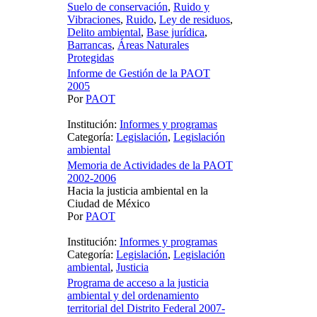
Suelo de conservación
,
Ruido y
Vibraciones
,
Ruido
,
Ley de residuos
,
Delito ambiental
,
Base jurídica
,
Barrancas
,
Áreas Naturales
Protegidas
Informe de Gestión de la PAOT
2005
Por
PAOT
Institución:
Informes y programas
Categoría:
Legislación
,
Legislación
ambiental
Memoria de Actividades de la PAOT
2002-2006
Hacia la justicia ambiental en la
Ciudad de México
Por
PAOT
Institución:
Informes y programas
Categoría:
Legislación
,
Legislación
ambiental
,
Justicia
Programa de acceso a la justicia
ambiental y del ordenamiento
territorial del Distrito Federal 2007-