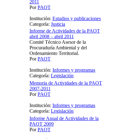
2011
Por
PAOT
Institución:
Estudios y publicaciones
Categoría:
Justicia
Informe de Actividades de la PAOT
abril 2008 – abril 2011
Comité Técnico Asesor de la
Procuraduría Ambiental y del
Ordenamiento Territorial.
Por
PAOT
Institución:
Informes y programas
Categoría:
Legislación
Memoria de Actividades de la PAOT
2007-2011
Por
PAOT
Institución:
Informes y programas
Categoría:
Legislación
Informe Anual de Actividades de la
PAOT 2009
Por
PAOT