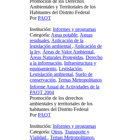
Promoción de los Derechos
Ambientales y Territoriales de los
Habitantes del Distrito Federal
Por
PAOT
Institución:
Informes y programas
Categoría:
Agua potable
,
Aguas
residuales
,
Aplicación de la
legislación ambiental
,
Aplicación de
la ley
,
Áreas de Valor Ambiental
,
Áreas Naturales Protegidas
,
Derecho
a la información
,
Infraestructura y
equipamiento
,
Legislación
,
Legislación ambiental
,
Suelo de
conservación
,
Temas Metropolitanos
Informe Anual de Actividades de la
PAOT 2004
Promoción de los derechos
ambientales y territoriales de los
habitantes del Distrito Federal
Por
PAOT
Institución:
Informes y programas
Categoría:
Otros
,
Transporte y
Vialidad
,
Temas Metropolitanos
,