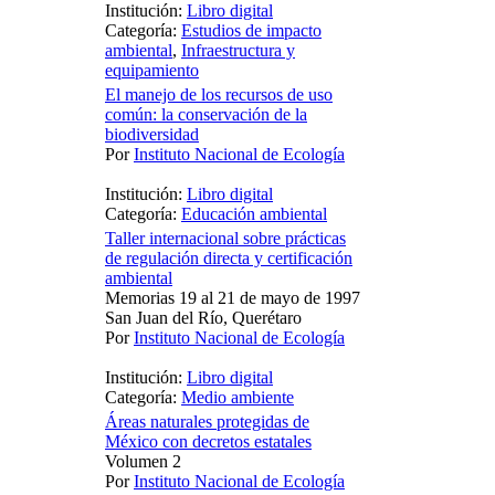
Institución:
Libro digital
Categoría:
Estudios de impacto
ambiental
,
Infraestructura y
equipamiento
El manejo de los recursos de uso
común: la conservación de la
biodiversidad
Por
Instituto Nacional de Ecología
Institución:
Libro digital
Categoría:
Educación ambiental
Taller internacional sobre prácticas
de regulación directa y certificación
ambiental
Memorias 19 al 21 de mayo de 1997
San Juan del Río, Querétaro
Por
Instituto Nacional de Ecología
Institución:
Libro digital
Categoría:
Medio ambiente
Áreas naturales protegidas de
México con decretos estatales
Volumen 2
Por
Instituto Nacional de Ecología