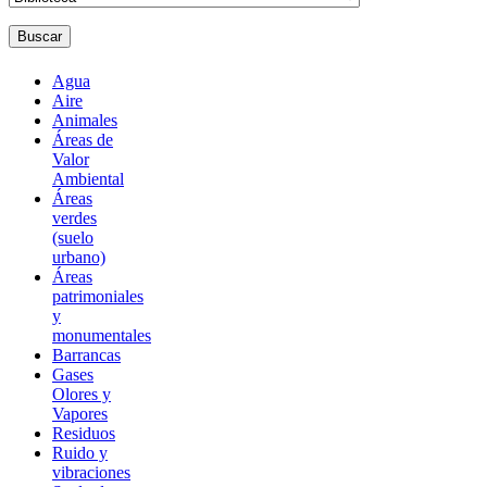
Buscar
Agua
Aire
Animales
Áreas de
Valor
Ambiental
Áreas
verdes
(suelo
urbano)
Áreas
patrimoniales
y
monumentales
Barrancas
Gases
Olores y
Vapores
Residuos
Ruido y
vibraciones