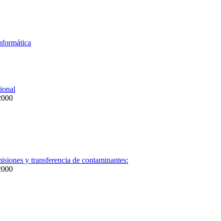
Informática
cional
-2000
misiones y transferencia de contaminantes:
-2000