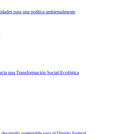
nidades para una política ambientalmente
l
acia una Transformación Social-Ecológica
esarrollo sustentable para el Distrito Federal