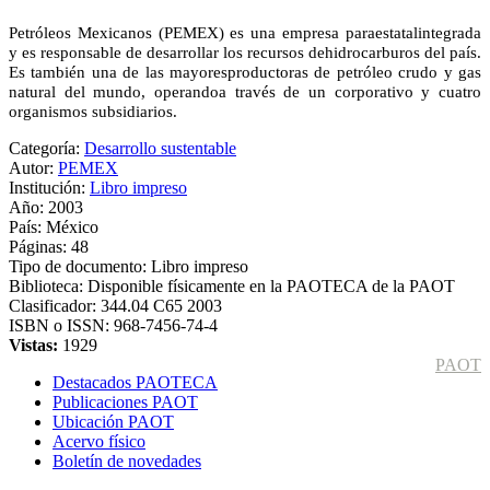
Petróleos Mexicanos (PEMEX) es una empresa paraestatal
integrada
y es responsable de desarrollar los recursos de
hidrocarburos del país.
Es también una de las mayores
productoras de petróleo crudo y gas
natural del mundo, operando
a través de un corporativo y cuatro
organismos subsidiarios.
Categoría:
Desarrollo sustentable
Autor:
PEMEX
Institución:
Libro impreso
Año:
2003
País:
México
Páginas:
48
Tipo de documento:
Libro impreso
Biblioteca:
Disponible físicamente en la PAOTECA de la PAOT
Clasificador:
344.04 C65 2003
ISBN o ISSN:
968-7456-74-4
Vistas:
1929
PAOT
Destacados PAOTECA
Publicaciones PAOT
Ubicación PAOT
Acervo físico
Boletín de novedades