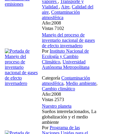
vapores
,
Transporte y
Vialidad
,
Aire
,
Calidad del
aire
,
Contaminación
atmosférica
Año:2008
Vistas 7102
Manejo del proceso de
inventario nacional de gases
de efecto invernadero
Por
Instituto Nacional de
Ecología y Cambio
Climático
,
Universidad
Autónoma Metropolitana
Categoría
Contaminación
atmosférica
,
Medio ambiente
,
Cambio climático
Año:2008
Vistas 2573
Nuestro planeta
Sueños interrelacionados, La
globalización y el medio
ambiente
Por
Programa de las
Naciones Unidas para el