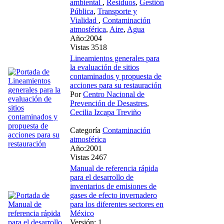
ambiental
,
Residuos
,
Gestión
Pública
,
Transporte y
Vialidad
,
Contaminación
atmosférica
,
Aire
,
Agua
Año:2004
Vistas 3518
Lineamientos generales para
la evaluación de sitios
contaminados y propuesta de
acciones para su restauración
Por
Centro Nacional de
Prevención de Desastres
,
Cecilia Izcapa Treviño
Categoría
Contaminación
atmosférica
Año:2001
Vistas 2467
Manual de referencia rápida
para el desarrollo de
inventarios de emisiones de
gases de efecto invernadero
para los diferentes sectores en
México
Versión: 1