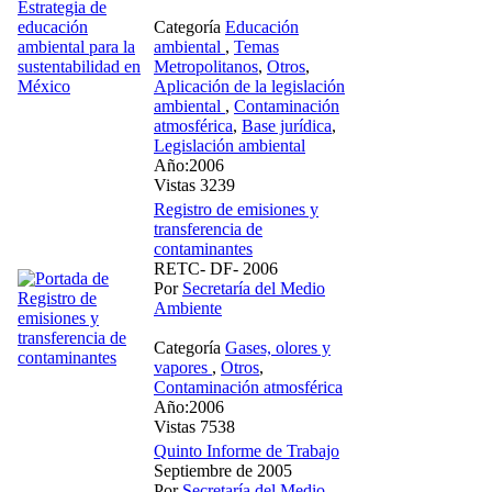
Categoría
Educación
ambiental
,
Temas
Metropolitanos
,
Otros
,
Aplicación de la legislación
ambiental
,
Contaminación
atmosférica
,
Base jurídica
,
Legislación ambiental
Año:2006
Vistas 3239
Registro de emisiones y
transferencia de
contaminantes
RETC- DF- 2006
Por
Secretaría del Medio
Ambiente
Categoría
Gases, olores y
vapores
,
Otros
,
Contaminación atmosférica
Año:2006
Vistas 7538
Quinto Informe de Trabajo
Septiembre de 2005
Por
Secretaría del Medio