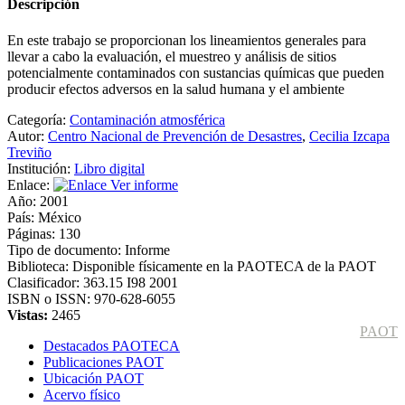
Descripción
En este trabajo se proporcionan los lineamientos generales para
llevar a cabo la evaluación, el muestreo y análisis de sitios
potencialmente contaminados con sustancias químicas que pueden
producir efectos adversos en la salud humana y el ambiente
Categoría:
Contaminación atmosférica
Autor:
Centro Nacional de Prevención de Desastres
,
Cecilia Izcapa
Treviño
Institución:
Libro digital
Enlace:
Ver informe
Año:
2001
País:
México
Páginas:
130
Tipo de documento:
Informe
Biblioteca:
Disponible físicamente en la PAOTECA de la PAOT
Clasificador:
363.15 I98 2001
ISBN o ISSN:
970-628-6055
Vistas:
2465
PAOT
Destacados PAOTECA
Publicaciones PAOT
Ubicación PAOT
Acervo físico