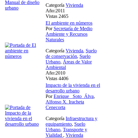
Categoría
Vivienda
Año:2011
Vistas 2465
El ambiente en números
Por
Secretaría de Medio
Ambiente y Recursos
Naturales
Categoría
Vivienda
,
Suelo
de conservación
,
Suelo
Urbano
,
Áreas de Valor
Ambiental
Año:2010
Vistas 4406
Impacto de la vivienda en el
desarrollo urbano
Por
Enrique_ Soto_Álva
,
Alfonso X. Iracheta
Cenecorta
Categoría
Infraestructura y
equipamiento
,
Suelo
Urbano
,
Transporte y
Vialidad
,
Vivienda