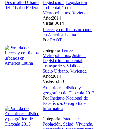
Legislación
,
Legislación
ambiental
,
Temas
Metropolitanos
,
Vivienda
Año:2014
Vistas 3614
Jueces y conflictos urbanos
en América Latina
Por
PAOT
Categoría
Temas
Metropolitanos
,
Justicia
,
Legislación ambiental
,
Transporte y Vialidad
,
Suelo Urbano
,
Vivienda
Año:2014
Vistas 5380
Anuario estadístico y
geográfico de Tlaxcala 2013
Por
Instituto Nacional de
Estadística, Geografía e
Informática
Categoría
Estadística
,
Población
,
Salud
,
Vivienda
,