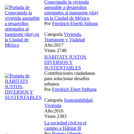
Conectando la vivienda
asequible a desarrollos
orientados al transporte (dot)
en la Ciudad de México
Por
Friedrich Eberth Stifung
Categoría
Vivienda
,
Transporte y Vialidad
Año:2017
Vistas 2748
HÁBITATS JUSTOS,
DIVERSOS Y
SUSTENTABLES
Contribuciones ciudadanas
para solucionar desafíos
urbanos
Por
Friedrich Ebert Stiftung
Categoría
Sustentabilidad
,
Vivienda
Año:2016
Vistas 2383
La sociedad civil en el
camino a Hábitat lll
Por
Pamela Olmedo