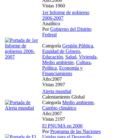
Año:2008
Vistas 1960
1er Informe de gobierno
2006-2007
Analítico
Por
Gobierno del Distrito
Federal
Categoría
Gestión Pública
,
Equidad de Género
,
Educación
,
Salud
,
Vivienda
,
Medio ambiente
,
Cultura
,
Política
,
Economía y
Financiamiento
Año:2007
Vistas 2997
Alerta mundial
Calentamiento Global
Categoría
Medio ambiente
,
Cambio climático
Año:2007
Vistas 2197
El PNUMA en 2006
Por
Programa de las Naciones
Unidas para el Desarrollo