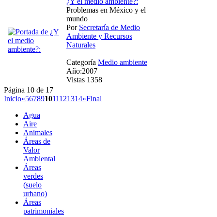
¿Y el medio ambiente?:
Problemas en México y el
mundo
Por
Secretaría de Medio
Ambiente y Recursos
Naturales
Categoría
Medio ambiente
Año:2007
Vistas 1358
Página 10 de 17
Inicio
«
5
6
7
8
9
10
11
12
13
14
»
Final
Agua
Aire
Animales
Áreas de
Valor
Ambiental
Áreas
verdes
(suelo
urbano)
Áreas
patrimoniales