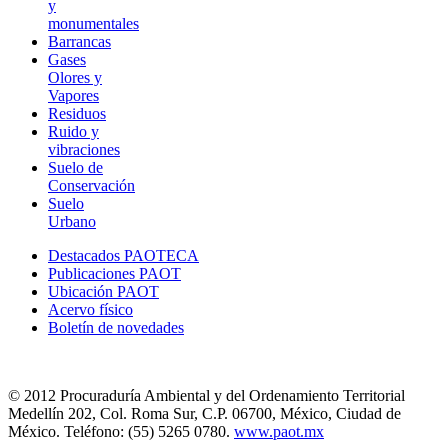
y
monumentales
Barrancas
Gases
Olores y
Vapores
Residuos
Ruido y
vibraciones
Suelo de
Conservación
Suelo
Urbano
Destacados PAOTECA
Publicaciones PAOT
Ubicación PAOT
Acervo físico
Boletín de novedades
© 2012 Procuraduría Ambiental y del Ordenamiento Territorial
Medellín 202, Col. Roma Sur, C.P. 06700, México, Ciudad de
México. Teléfono: (55) 5265 0780.
www.paot.mx