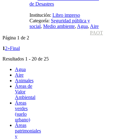
de Desastres
Institución:
Libro impreso
Categoría:
Seguridad pública y
social
,
Medio ambiente
,
Agua
,
Aire
PAOT
Página 1 de 2
1
2
»
Final
Resultados 1 - 20 de 25
Agua
Aire
Animales
Áreas de
Valor
Ambiental
Áreas
verdes
(suelo
urbano)
Áreas
patrimoniales
y