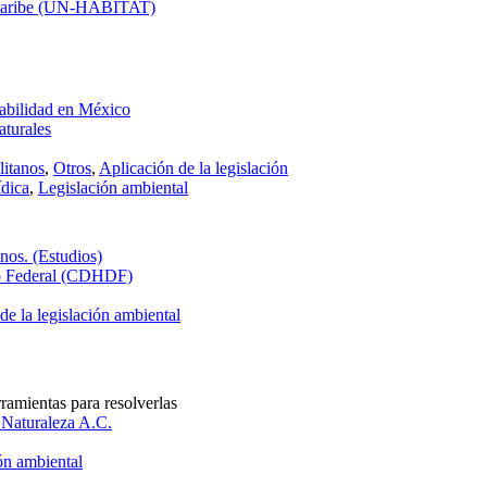
l Caribe (UN-HABITAT)
tabilidad en México
turales
itanos
,
Otros
,
Aplicación de la legislación
ídica
,
Legislación ambiental
nos. (Estudios)
to Federal (CDHDF)
de la legislación ambiental
ramientas para resolverlas
 Naturaleza A.C.
ión ambiental