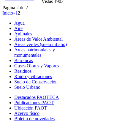
Vistas 1903
Página 2 de 2
Inicio
«
1
2
Agua
Aire
Animales
Áreas de Valor Ambiental
Áreas verdes (suelo urbano)
Áreas patrimoniales y
monumentales
Barrancas
Gases Olores y Vapores
Residuos
Ruido y vibraciones
Suelo de Conservación
Suelo Urbano
Destacados PAOTECA
Publicaciones PAOT
Ubicación PAOT
Acervo físico
Boletín de novedades