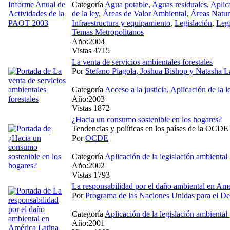
Categoría
Agua potable
,
Aguas residuales
,
Aplic
de la ley
,
Áreas de Valor Ambiental
,
Áreas Natur
Infraestructura y equipamiento
,
Legislación
,
Legi
Temas Metropolitanos
Año:2004
Vistas 4715
La venta de servicios ambientales forestales
Por
Stefano Piagola, Joshua Bishop y Natasha La
Categoría
Acceso a la justicia
,
Aplicación de la l
Año:2003
Vistas 1872
¿Hacia un consumo sostenible en los hogares?
Tendencias y políticas en los países de la OCDE
Por
OCDE
Categoría
Aplicación de la legislación ambiental
Año:2002
Vistas 1793
La responsabilidad por el daño ambiental en Amé
Por
Programa de las Naciones Unidas para el De
Categoría
Aplicación de la legislación ambiental
Año:2001