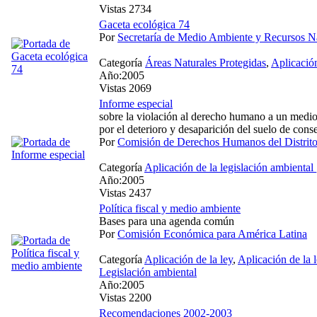
Vistas 2734
Gaceta ecológica 74
Por
Secretaría de Medio Ambiente y Recursos Na
Categoría
Áreas Naturales Protegidas
,
Aplicación
Año:2005
Vistas 2069
Informe especial
sobre la violación al derecho humano a un medi
por el deterioro y desaparición del suelo de conse
Por
Comisión de Derechos Humanos del Distri
Categoría
Aplicación de la legislación ambiental
Año:2005
Vistas 2437
Política fiscal y medio ambiente
Bases para una agenda común
Por
Comisión Económica para América Latina
Categoría
Aplicación de la ley
,
Aplicación de la 
Legislación ambiental
Año:2005
Vistas 2200
Recomendaciones 2002-2003