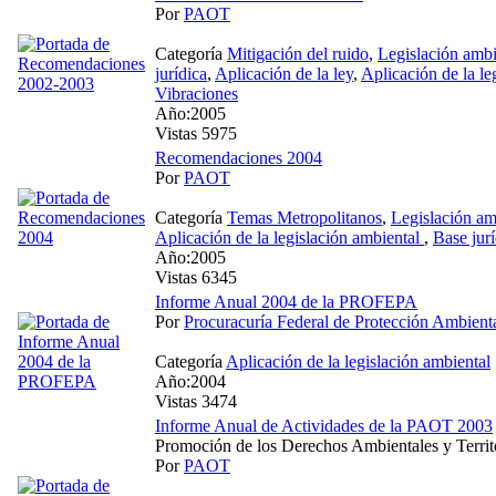
Por
PAOT
Categoría
Mitigación del ruido
,
Legislación ambi
jurídica
,
Aplicación de la ley
,
Aplicación de la le
Vibraciones
Año:2005
Vistas 5975
Recomendaciones 2004
Por
PAOT
Categoría
Temas Metropolitanos
,
Legislación am
Aplicación de la legislación ambiental
,
Base jurí
Año:2005
Vistas 6345
Informe Anual 2004 de la PROFEPA
Por
Procuracuría Federal de Protección Ambient
Categoría
Aplicación de la legislación ambiental
Año:2004
Vistas 3474
Informe Anual de Actividades de la PAOT 2003
Promoción de los Derechos Ambientales y Territor
Por
PAOT