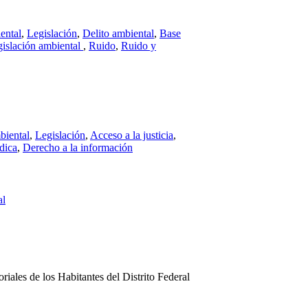
ental
,
Legislación
,
Delito ambiental
,
Base
gislación ambiental
,
Ruido
,
Ruido y
biental
,
Legislación
,
Acceso a la justicia
,
dica
,
Derecho a la información
al
iales de los Habitantes del Distrito Federal