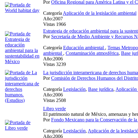
Por
Oficina Regional para América Latina y e
Categoría
Aplicación de la legislación ambiental
Año:2007
Vistas 1966
Estrategia de educación ambiental para la susten
Por
Secretaría de Medio Ambiente y Recursos Na
Categoría
Educación ambiental
,
Temas Metropol
ambiental
,
Contaminación atmosférica
,
Base jur
Año:2006
Vistas 3239
La jurisdicción interamericana de derechos huma
Por
Comisión de Derechos Humanos del Distri
Categoría
Legislación
,
Base jurídica
,
Aplicación 
Año:2006
Vistas 2508
Libro verde
El patrimonio natural de México, amenazas y her
Por
Fondo Mexicano para la Conservación de la
Categoría
Legislación
,
Aplicación de la legislac
Año:2006