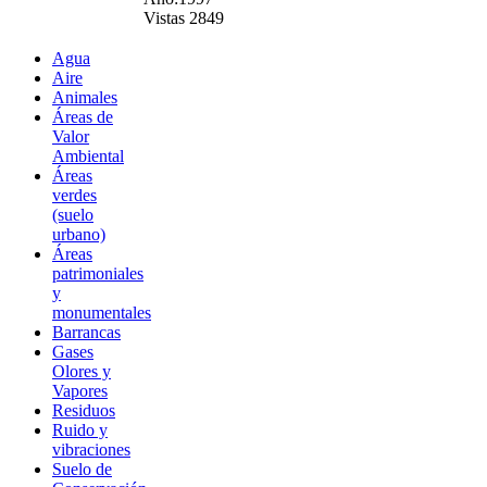
Vistas 2849
Agua
Aire
Animales
Áreas de
Valor
Ambiental
Áreas
verdes
(suelo
urbano)
Áreas
patrimoniales
y
monumentales
Barrancas
Gases
Olores y
Vapores
Residuos
Ruido y
vibraciones
Suelo de