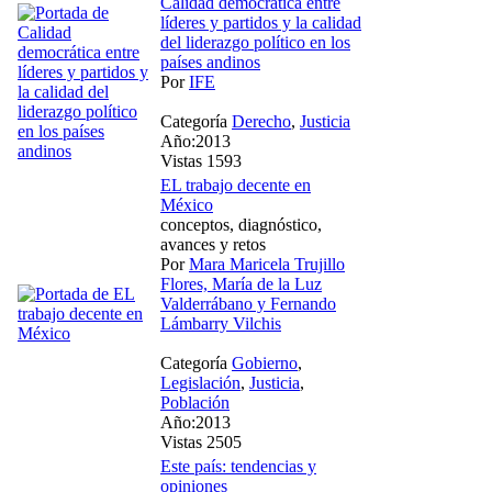
Calidad democrática entre
líderes y partidos y la calidad
del liderazgo político en los
países andinos
Por
IFE
Categoría
Derecho
,
Justicia
Año:2013
Vistas 1593
EL trabajo decente en
México
conceptos, diagnóstico,
avances y retos
Por
Mara Maricela Trujillo
Flores, María de la Luz
Valderrábano y Fernando
Lámbarry Vilchis
Categoría
Gobierno
,
Legislación
,
Justicia
,
Población
Año:2013
Vistas 2505
Este país: tendencias y
opiniones