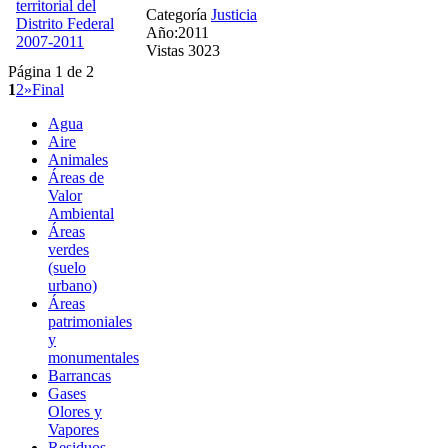
Categoría
Justicia
Año:2011
Vistas 3023
Página 1 de 2
1
2
»
Final
Agua
Aire
Animales
Áreas de
Valor
Ambiental
Áreas
verdes
(suelo
urbano)
Áreas
patrimoniales
y
monumentales
Barrancas
Gases
Olores y
Vapores
Residuos