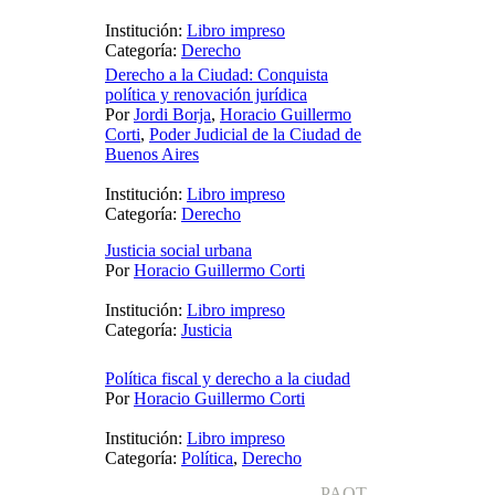
Institución:
Libro impreso
Categoría:
Derecho
Derecho a la Ciudad: Conquista
política y renovación jurídica
Por
Jordi Borja
,
Horacio Guillermo
Corti
,
Poder Judicial de la Ciudad de
Buenos Aires
Institución:
Libro impreso
Categoría:
Derecho
Justicia social urbana
Por
Horacio Guillermo Corti
Institución:
Libro impreso
Categoría:
Justicia
Política fiscal y derecho a la ciudad
Por
Horacio Guillermo Corti
Institución:
Libro impreso
Categoría:
Política
,
Derecho
PAOT