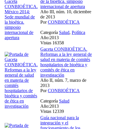
de la bioética. simposio
internacional de apertura
Año III, núm. 10, diciembre
de 2013
Por
CONBIOÉTICA
Categoría
Salud
,
Política
Año:2013
Vistas 16358
Gaceta CONBIOÉTICA.
Reformas a la ley general de
salud en materia de comités
hospitalarios de bioética y
comités de ética en
investigación
Año II, núm. 7, marzo de
2013
Por
CONBIOÉTICA
Categoría
Salud
Año:2013
Vistas 12339
Guía nacional para la
integración y el
funcionamiento de los