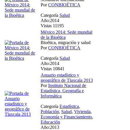
Por
CONBIOÉTICA
Categoría
Salud
Año:2014
Vistas 11195
México 2014: Sede mundial
de la Bioética
Bioética, migración y salud
Por
CONBIOÉTICA
Categoría
Salud
Año:2014
Vistas 10841
Anuario estadístico y
geográfico de Tlaxcala 2013
Por
Instituto Nacional de
Estadística, Geografía e
Informática
Categoría
Estadística
,
Población
,
Salud
,
Vivienda
,
Economía y Financiamiento
,
Educación
Año:2013