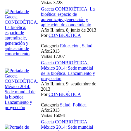
Vistas 3228
Gaceta CONBIOÉTICA. La
bioética: espacio de
aprendizaje, generación y
aplicación de conocimiento
Año II, núm. 8, junio de 2013
Por
CONBIOÉTICA
Categoría
Educación
,
Salud
Año:2013
Vistas 17207
Gaceta CONBIOÉTICA.
México 2014: Sede mundial
de la bioética. Lanzamiento y
proyección
Año II, núm. 9, septiembre de
2013
Por
CONBIOÉTICA
Categoría
Salud
,
Política
Año:2013
Vistas 16094
Gaceta CONBIOÉTICA.
México 2014: Sede mundial