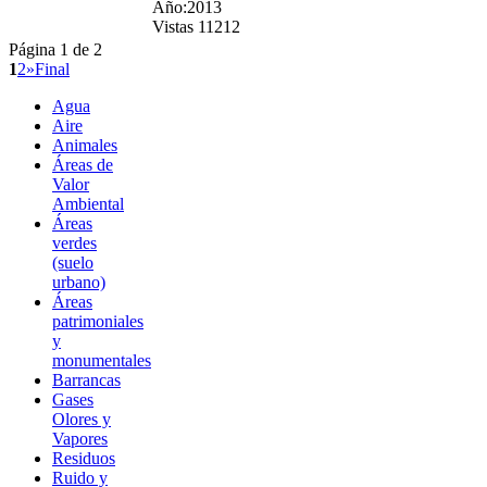
Año:2013
Vistas 11212
Página 1 de 2
1
2
»
Final
Agua
Aire
Animales
Áreas de
Valor
Ambiental
Áreas
verdes
(suelo
urbano)
Áreas
patrimoniales
y
monumentales
Barrancas
Gases
Olores y
Vapores
Residuos
Ruido y