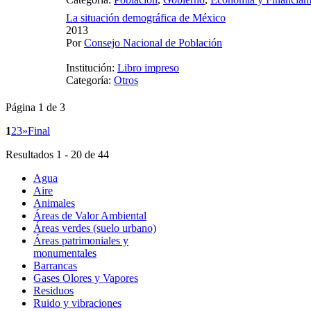
La situación demográfica de México
2013
Por
Consejo Nacional de Población
Institución:
Libro impreso
Categoría:
Otros
Página 1 de 3
1
2
3
»
Final
Resultados 1 - 20 de 44
Agua
Aire
Animales
Áreas de Valor Ambiental
Áreas verdes (suelo urbano)
Áreas patrimoniales y
monumentales
Barrancas
Gases Olores y Vapores
Residuos
Ruido y vibraciones