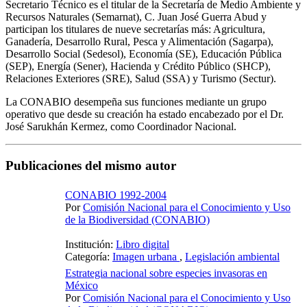
Secretario Técnico es el titular de la Secretaría de Medio Ambiente y
Recursos Naturales (Semarnat), C. Juan José Guerra Abud y
participan los titulares de nueve secretarías más: Agricultura,
Ganadería, Desarrollo Rural, Pesca y Alimentación (Sagarpa),
Desarrollo Social (Sedesol), Economía (SE), Educación Pública
(SEP), Energía (Sener), Hacienda y Crédito Público (SHCP),
Relaciones Exteriores (SRE), Salud (SSA) y Turismo (Sectur).
La CONABIO desempeña sus funciones mediante un grupo
operativo que desde su creación ha estado encabezado por el Dr.
José Sarukhán Kermez, como Coordinador Nacional.
Publicaciones del mismo autor
CONABIO 1992-2004
Por
Comisión Nacional para el Conocimiento y Uso
de la Biodiversidad (CONABIO)
Institución:
Libro digital
Categoría:
Imagen urbana
,
Legislación ambiental
Estrategia nacional sobre especies invasoras en
México
Por
Comisión Nacional para el Conocimiento y Uso